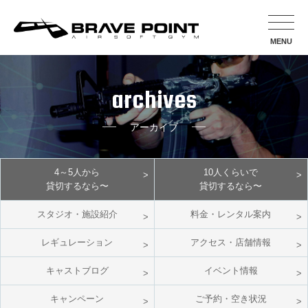
MENU
archives
アーカイブ
4～5人から
10人くらいで
貸切するなら〜
貸切するなら〜
スタジオ・施設紹介
料金・レンタル案内
レギュレーション
アクセス・店舗情報
キャストブログ
イベント情報
キャンペーン
ご予約・空き状況