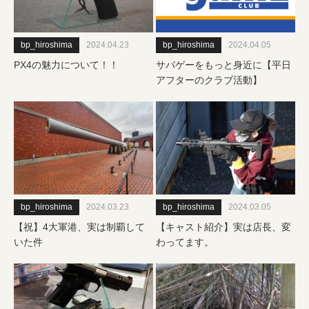
bp_hiroshima
2024.04.23
bp_hiroshima
2024.04.05
PX4の魅力について！！
サバゲーをもっと身近に【平日
アフターのクラブ活動】
bp_hiroshima
2024.03.23
bp_hiroshima
2024.03.05
【祝】4大軍港、実は制覇して
【キャスト紹介】実は店長、変
いた件
わってます。