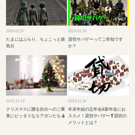
2024.02.07
2024.01.28
たまにはぶらり、ちょこっと旅
貸切サバゲーってご存知です
気分
か？
2023.12.10
2023.11.30
クリスマスに贈る自分へのご褒
年末年始の忘年会&新年会にお
美にピッタリなエアガンたち
ススメ！貸切サバゲー❣貸切の
メリットとは？