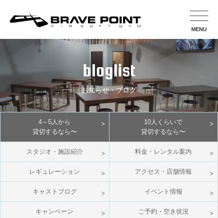
MENU
bloglist
お知らせ・ブログ
4～5人から
10人くらいで
貸切するなら〜
貸切するなら〜
スタジオ・施設紹介
料金・レンタル案内
レギュレーション
アクセス・店舗情報
キャストブログ
イベント情報
キャンペーン
ご予約・空き状況