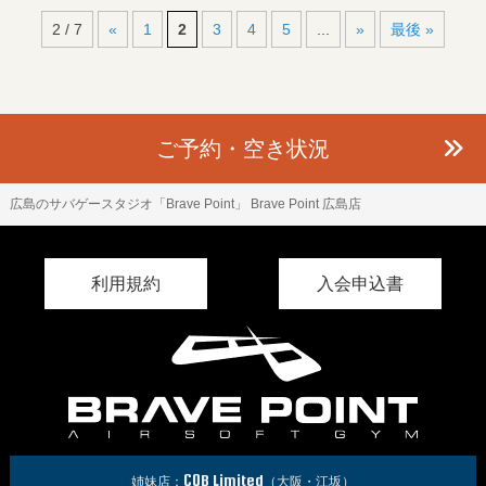
2 / 7
«
1
2
3
4
5
...
»
最後 »
ご予約・空き状況
広島のサバゲースタジオ「Brave Point」
Brave Point 広島店
利用規約
入会申込書
CQB Limited
姉妹店：
（大阪・江坂）