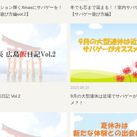
ション輝くXmasにサバゲーを！
冬でも芯まで温まる！！室内サバ
び方編vol.2】
【サバゲー遊び方編】
2023.08.10
記 Vol.2
9月の大型連休は近場でサバゲー
メ？！