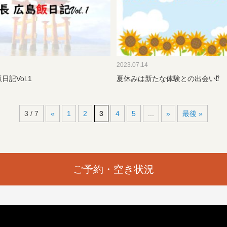
2023.07.14
日記Vol.1
夏休みは新たな体験との出会い⁉
3 / 7
«
1
2
3
4
5
...
»
最後 »
ご予約・空き状況