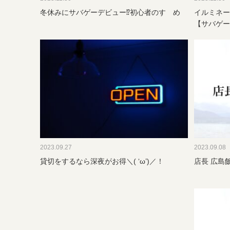
冬休みにサバゲーデビュー⁉初心者のすゝめ
イルミネー
【サバゲー遊
2023.09.27
2023.09.08
貸切をするなら深夜がお得＼( ‘ω’)／！
店長 広島飯日