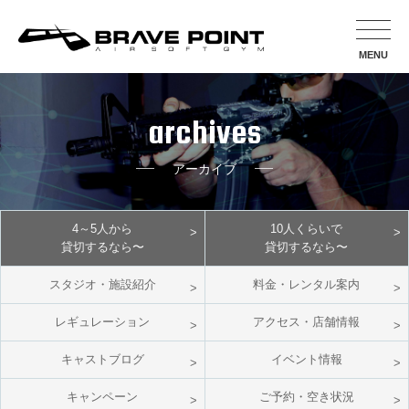
MENU
archives
アーカイブ
4～5人から
10人くらいで
貸切するなら〜
貸切するなら〜
スタジオ・施設紹介
料金・レンタル案内
レギュレーション
アクセス・店舗情報
キャストブログ
イベント情報
キャンペーン
ご予約・空き状況