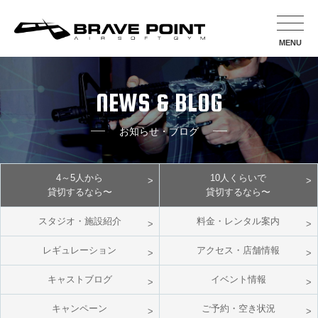
MENU
NEWS & BLOG
お知らせ・ブログ
4～5人から
10人くらいで
貸切するなら〜
貸切するなら〜
スタジオ・施設紹介
料金・レンタル案内
レギュレーション
アクセス・店舗情報
キャストブログ
イベント情報
キャンペーン
ご予約・空き状況