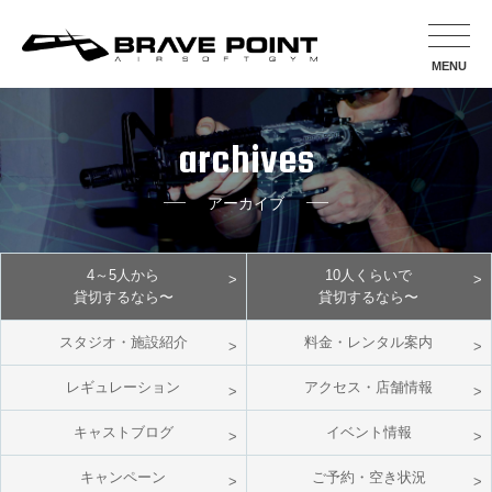
MENU
archives
アーカイブ
4～5人から
10人くらいで
貸切するなら〜
貸切するなら〜
スタジオ・施設紹介
料金・レンタル案内
レギュレーション
アクセス・店舗情報
キャストブログ
イベント情報
キャンペーン
ご予約・空き状況