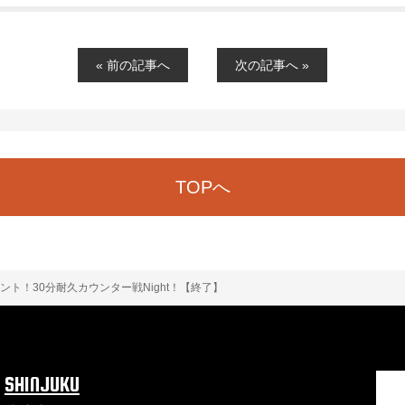
« 前の記事へ
次の記事へ »
TOPへ
ント！30分耐久カウンター戦Night！【終了】
SHINJUKU