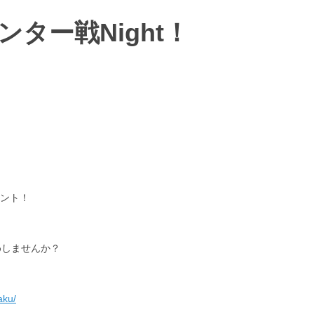
ンター戦Night！
ベント！
納めしませんか？
aku/