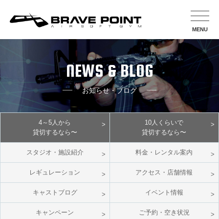
MENU
NEWS & BLOG
お知らせ・ブログ
4～5人から
10人くらいで
貸切するなら〜
貸切するなら〜
スタジオ・施設紹介
料金・レンタル案内
レギュレーション
アクセス・店舗情報
キャストブログ
イベント情報
キャンペーン
ご予約・空き状況